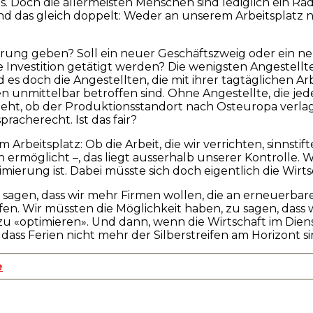
Doch die allermeisten Menschen sind lediglich ein Räd
d das gleich doppelt: Weder an unserem Arbeitsplatz 
erung geben? Soll ein neuer Geschäftszweig oder ein ne
Investition getätigt werden? Die wenigsten Angestellte
es doch die Angestellten, die mit ihrer tagtäglichen A
n unmittelbar betroffen sind. Ohne Angestellte, die j
geht, ob der Produktionsstandort nach Osteuropa verlag
racherecht. Ist das fair?
beitsplatz: Ob die Arbeit, die wir verrichten, sinnstift
en ermöglicht –, das liegt ausserhalb unserer Kontrolle.
ierung ist. Dabei müsste sich doch eigentlich die Wirts
u sagen, dass wir mehr Firmen wollen, die an erneuerba
fen. Wir müssten die Möglichkeit haben, zu sagen, dass
n zu «optimieren». Und dann, wenn die Wirtschaft im Di
 dass Ferien nicht mehr der Silberstreifen am Horizont si
e