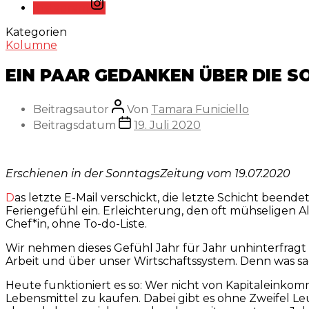
Instagram
Kategorien
Kolumne
EIN PAAR GEDANKEN ÜBER DIE 
Beitragsautor
Von
Tamara Funiciello
Beitragsdatum
19. Juli 2020
Erschienen in der SonntagsZeitung vom 19.07.2020
Das letzte E-Mail verschickt, die letzte Schicht beendet, die letzte Schulstunde überstanden – die Sommerferien sind da. Und damit setzt auch dieses ganz spezielle
Feriengefühl ein. Erleichterung, den oft mühseligen Al
Chef*in, ohne To-do-Liste.
Wir nehmen dieses Gefühl Jahr für Jahr unhinterfragt 
Arbeit und über unser Wirtschaftssystem. Denn was sag
Heute funktioniert es so: Wer nicht von Kapitaleinko
Lebensmittel zu kaufen. Dabei gibt es ohne Zweifel L