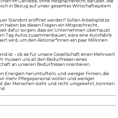
chen im Getriebe, ohne Mitspracherecht darüber, wie
noch in Bezug auf unser gesamtes Wirtschaftssystem
uer Standort eröffnet werden? Sollen Arbeitsplätze
n haben bei diesen Fragen ein Mitsprachrecht,
rbeit dafür sorgen, dass ein Unternehmen überhaupt
eden Tag Autos zusammenbauen, wäre eine Autofabrik
ert wird, um den Aktionär*innen ein paar Millionen
end ist – ob sie für unsere Gesellschaft einen Mehrwert
 Wir müssen uns all den Bedürfnissen eines
chaft an unseren Bedürfnissen orientieren.
ren Energien herumtüfteln, und weniger Firmen, die
 wir mehr Pflegepersonal wollen und weniger
enst der Menschen steht und nicht umgekehrt, könnten
nd.