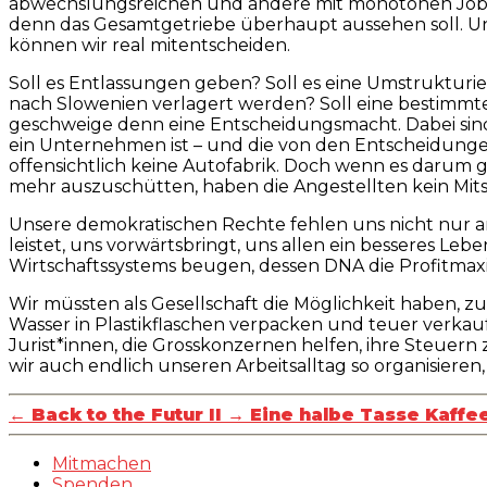
abwechslungsreichen und andere mit monotonen Jobs. 
denn das Gesamtgetriebe überhaupt aussehen soll. Un
können wir real mitentscheiden.
Soll es Entlassungen geben? Soll es eine Umstrukturi
nach Slowenien verlagert werden? Soll eine bestimmte 
geschweige denn eine Entscheidungsmacht. Dabei sind 
ein Unternehmen ist – und die von den Entscheidunge
offensichtlich keine Autofabrik. Doch wenn es darum 
mehr auszuschütten, haben die Angestellten kein Mitsp
Unsere demokratischen Rechte fehlen uns nicht nur am Ar
leistet, uns vorwärtsbringt, uns allen ein besseres Leb
Wirtschaftssystems beugen, dessen DNA die Profitmaxim
Wir müssten als Gesellschaft die Möglichkeit haben, z
Wasser in Plastikflaschen verpacken und teuer verkau
Jurist*innen, die Grosskonzernen helfen, ihre Steuer
wir auch endlich unseren Arbeitsalltag so organisieren,
←
Back to the Futur II
→
Eine halbe Tasse Kaffe
Mitmachen
Spenden