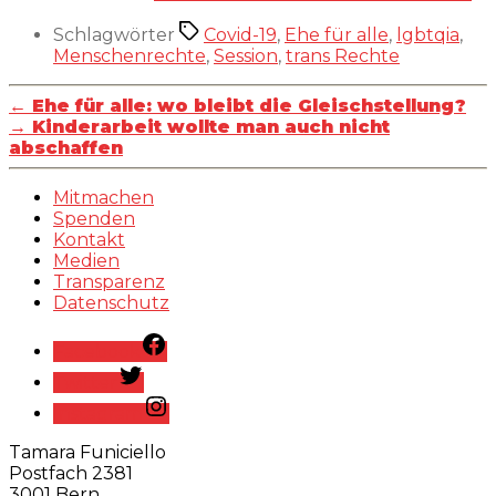
Schlagwörter
Covid-19
,
Ehe für alle
,
lgbtqia
,
Menschenrechte
,
Session
,
trans Rechte
←
Ehe für alle: wo bleibt die Gleischstellung?
→
Kinderarbeit wollte man auch nicht
abschaffen
Mitmachen
Spenden
Kontakt
Medien
Transparenz
Datenschutz
Facebook
Twitter
Instagram
Tamara Funiciello
Postfach 2381
3001 Bern