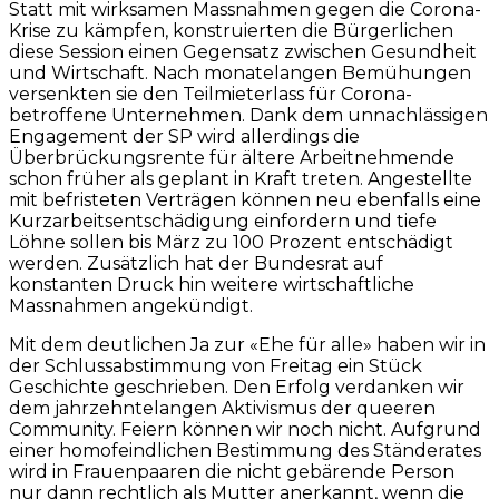
Statt mit wirksamen Massnahmen gegen die Corona-
Krise zu kämpfen, konstruierten die Bürgerlichen
diese Session einen Gegensatz zwischen Gesundheit
und Wirtschaft. Nach monatelangen Bemühungen
versenkten sie den Teilmieterlass für Corona-
betroffene Unternehmen. Dank dem unnachlässigen
Engagement der SP wird allerdings die
Überbrückungsrente für ältere Arbeitnehmende
schon früher als geplant in Kraft treten. Angestellte
mit befristeten Verträgen können neu ebenfalls eine
Kurzarbeitsentschädigung einfordern und tiefe
Löhne sollen bis März zu 100 Prozent entschädigt
werden. Zusätzlich hat der Bundesrat auf
konstanten Druck hin weitere wirtschaftliche
Massnahmen angekündigt.
Mit dem deutlichen Ja zur «Ehe für alle» haben wir in
der Schlussabstimmung von Freitag ein Stück
Geschichte geschrieben. Den Erfolg verdanken wir
dem jahrzehntelangen Aktivismus der queeren
Community. Feiern können wir noch nicht. Aufgrund
einer homofeindlichen Bestimmung des Ständerates
wird in Frauenpaaren die nicht gebärende Person
nur dann rechtlich als Mutter anerkannt, wenn die